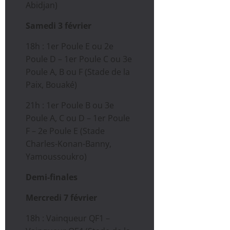
Abidjan)
Samedi 3 février
18h : 1er Poule E ou 2e
Poule D – 1er Poule C ou 3e
Poule A, B ou F (Stade de la
Paix, Bouaké)
21h : 1er Poule B ou 3e
Poule A, C ou D – 1er Poule
F – 2e Poule E (Stade
Charles-Konan-Banny,
Yamoussoukro)
Demi-finales
Mercredi 7 février
18h : Vainqueur QF1 –