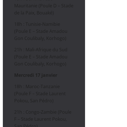
Mauritanie (Poule D – Stade
de la Paix, Bouaké)
18h : Tunisie-Namibie
(Poule E – Stade Amadou
Gon Coulibaly, Korhogo)
21h : Mali-Afrique du Sud
(Poule E – Stade Amadou
Gon Coulibaly, Korhogo)
Mercredi 17 janvier
18h : Maroc-Tanzanie
(Poule F – Stade Laurent
Pokou, San Pédro)
21h : Congo-Zambie (Poule
F – Stade Laurent Pokou,
San Pédro)