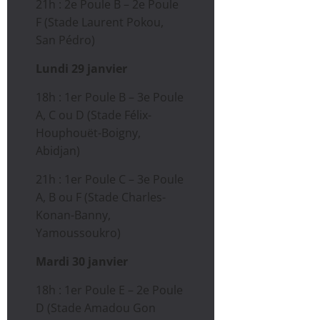
21h : 2e Poule B – 2e Poule
F (Stade Laurent Pokou,
San Pédro)
Lundi 29 janvier
18h : 1er Poule B – 3e Poule
A, C ou D (Stade Félix-
Houphouët-Boigny,
Abidjan)
21h : 1er Poule C – 3e Poule
A, B ou F (Stade Charles-
Konan-Banny,
Yamoussoukro)
Mardi 30 janvier
18h : 1er Poule E – 2e Poule
D (Stade Amadou Gon