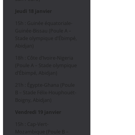
Jeudi 18 janvier
15h : Guinée équatoriale-
Guinée-Bissau (Poule A –
Stade olympique d’Ébimpé,
Abidjan)
18h : Côte d’Ivoire-Nigeria
(Poule A – Stade olympique
d’Ébimpé, Abidjan)
21h : Égypte-Ghana (Poule
B – Stade Félix-Houphouët-
Boigny, Abidjan)
Vendredi 19 janvier
15h : Cap-Vert-
Mozambique (Poule B –