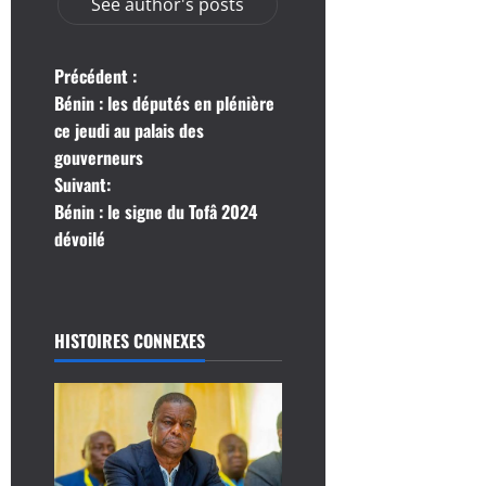
See author's posts
N
Précédent :
Bénin : les députés en plénière
a
ce jeudi au palais des
gouverneurs
v
Suivant:
i
Bénin : le signe du Tofâ 2024
dévoilé
g
a
HISTOIRES CONNEXES
t
i
o