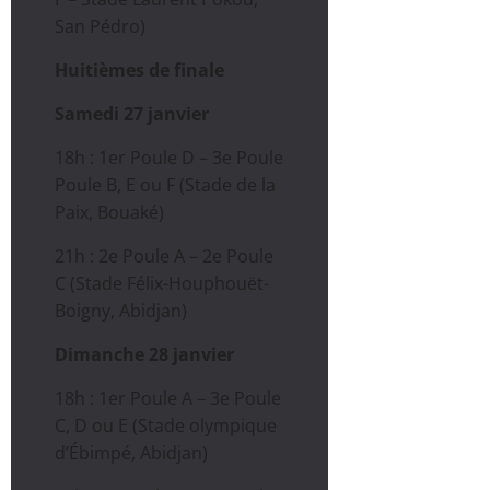
San Pédro)
Huitièmes de finale
Samedi 27 janvier
18h : 1er Poule D – 3e Poule
Poule B, E ou F (Stade de la
Paix, Bouaké)
21h : 2e Poule A – 2e Poule
C (Stade Félix-Houphouët-
Boigny, Abidjan)
Dimanche 28 janvier
18h : 1er Poule A – 3e Poule
C, D ou E (Stade olympique
d’Ébimpé, Abidjan)