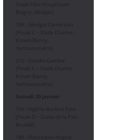
Stade Félix-Houphouët-
Boigny, Abidjan)
18h : Sénégal-Cameroun
(Poule C – Stade Charles-
Konan-Banny,
Yamoussoukro)
21h : Guinée-Gambie
(Poule C – Stade Charles-
Konan-Banny,
Yamoussoukro)
Samedi 20 janvier
15h : Algérie-Burkina Faso
(Poule D – Stade de la Paix,
Bouaké)
18h : Mauritanie-Angola