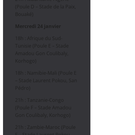
(Poule D – Stade de la Paix,
Bouaké)
Mercredi 24 janvier
18h : Afrique du Sud-
Tunisie (Poule E – Stade
Amadou Gon Coulibaly,
Korhogo)
18h : Namibie-Mali (Poule E
– Stade Laurent Pokou, San
Pédro)
21h : Tanzanie-Congo
(Poule F – Stade Amadou
Gon Coulibaly, Korhogo)
21h : Zambie-Maroc (Poule
F – Stade Laurent Pokou,