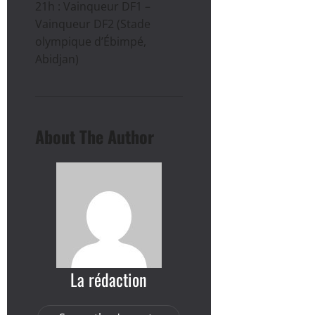
21h : Vainqueur DF1 –
Vainqueur DF2 (Stade
olympique d’Ébimpé,
Abidjan)
About The Author
La rédaction