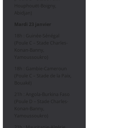
Houphouët-Boigny,
Abidjan)
Mardi 23 janvier
18h : Guinée-Sénégal
(Poule C – Stade Charles-
Konan-Banny,
Yamoussoukro)
18h : Gambie-Cameroun
(Poule C – Stade de la Paix,
Bouaké)
21h : Angola-Burkina Faso
(Poule D – Stade Charles-
Konan-Banny,
Yamoussoukro)
21h : Mauritanie-Algérie