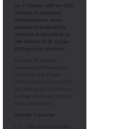
au 11 février 2024 en Côte
d’Ivoire, la rédaction
Africawebactu vous
propose le programme
complet et détaillé de la
34e édition de la Coupe
d’Afrique des Nations.
Au total, 24 équipes
nationales d’Afrique sont
attendues à la Coupe
d’Afrique des Nations 2023
de cette année. Ci dessous
le programme au complet
de la compétition.
Samedi 13 janvier
21h : Côte d’Ivoire-Guinée-