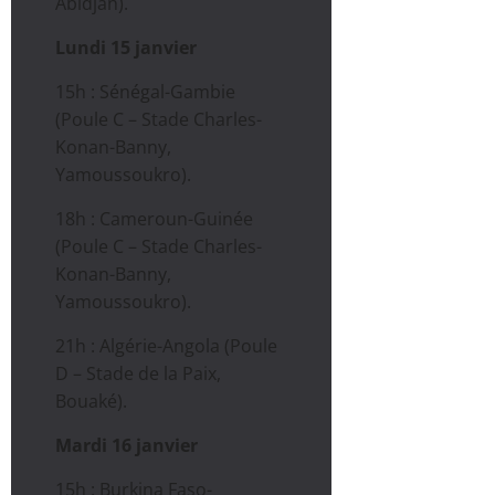
Abidjan).
Lundi 15 janvier
15h : Sénégal-Gambie
(Poule C – Stade Charles-
Konan-Banny,
Yamoussoukro).
18h : Cameroun-Guinée
(Poule C – Stade Charles-
Konan-Banny,
Yamoussoukro).
21h : Algérie-Angola (Poule
D – Stade de la Paix,
Bouaké).
Mardi 16 janvier
15h : Burkina Faso-