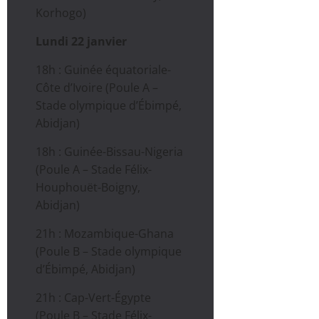
Korhogo)
Lundi 22 janvier
18h : Guinée équatoriale-
Côte d’Ivoire (Poule A –
Stade olympique d’Ébimpé,
Abidjan)
18h : Guinée-Bissau-Nigeria
(Poule A – Stade Félix-
Houphouët-Boigny,
Abidjan)
21h : Mozambique-Ghana
(Poule B – Stade olympique
d’Ébimpé, Abidjan)
21h : Cap-Vert-Égypte
(Poule B – Stade Félix-