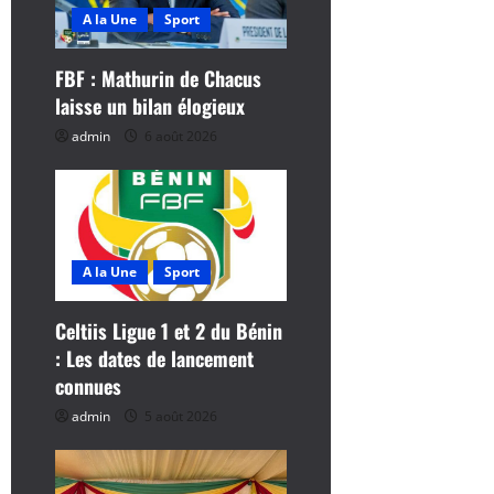
n
A la Une
Sport
d
FBF : Mathurin de Chacus
’
laisse un bilan élogieux
a
admin
6 août 2026
r
t
i
A la Une
Sport
c
Celtiis Ligue 1 et 2 du Bénin
: Les dates de lancement
l
connues
e
admin
5 août 2026