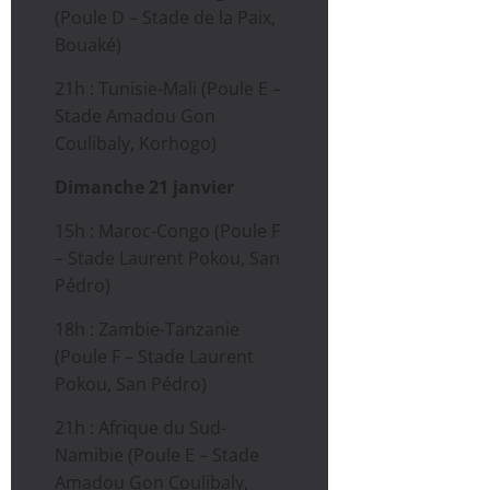
(Poule D – Stade de la Paix,
Bouaké)
21h : Tunisie-Mali (Poule E –
Stade Amadou Gon
Coulibaly, Korhogo)
Dimanche 21 janvier
15h : Maroc-Congo (Poule F
– Stade Laurent Pokou, San
Pédro)
18h : Zambie-Tanzanie
(Poule F – Stade Laurent
Pokou, San Pédro)
21h : Afrique du Sud-
Namibie (Poule E – Stade
Amadou Gon Coulibaly,