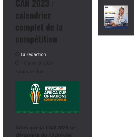
CAN 2023 :
calendrier
complet de la
compétition
La rédaction
10 janvier 2024
5 minutes lues
Alors que la CAN 2023 se
déroulera du 13 janvier