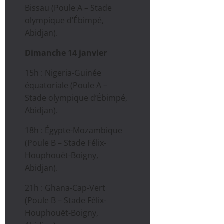
Bissau (Poule A – Stade
olympique d’Ébimpé,
Abidjan).
Dimanche 14 janvier
15h : Nigeria-Guinée
équatoriale (Poule A –
Stade olympique d’Ébimpé,
Abidjan).
18h : Égypte-Mozambique
(Poule B – Stade Félix-
Houphouët-Boigny,
Abidjan).
21h : Ghana-Cap-Vert
(Poule B – Stade Félix-
Houphouët-Boigny,