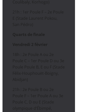
Coulibaly, Korhogo)
21h : 1er Poule F – 2e Poule
E (Stade Laurent Pokou,
San Pédro)
Quarts de finale
Vendredi 2 février
18h : 2e Poule A ou 2e
Poule C – 1er Poule D ou 3e
Poule Poule B, E ou F (Stade
Félix-Houphouët-Boigny,
Abidjan)
21h : 2e Poule B ou 2e
Poule F – 1er Poule A ou 3e
Poule C, D ou E (Stade
olympique d’Ébimpé,