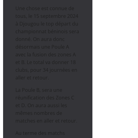
Une chose est connue de
tous, le 15 septembre 2024
à Djougou le top départ du
championnat béninois sera
donné. On aura donc
désormais une Poule A
avec la fusion des zones A
et B. Le total va donner 18
clubs, pour 34 journées en
aller et retour.
La Poule B, sera une
réunification des Zones C
et D. On aura aussi les
mêmes nombres de
matches en aller et retour.
Au terme des matchs