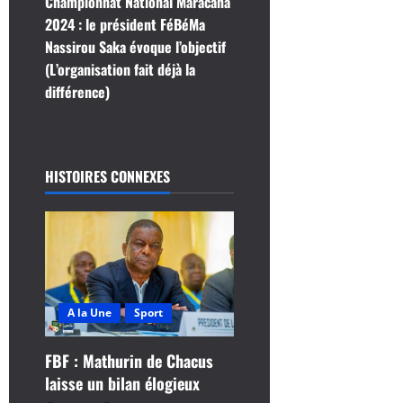
Championnat National Maracana
a
2024 : le président FéBéMa
t
Nassirou Saka évoque l’objectif
(L’organisation fait déjà la
i
différence)
o
n
HISTOIRES CONNEXES
d
’
a
r
A la Une
Sport
t
FBF : Mathurin de Chacus
laisse un bilan élogieux
i