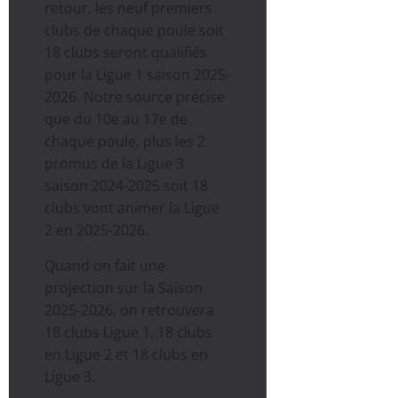
retour, les neuf premiers
clubs de chaque poule soit
18 clubs seront qualifiés
pour la Ligue 1 saison 2025-
2026. Notre source précise
que du 10e au 17e de
chaque poule, plus les 2
promus de la Ligue 3
saison 2024-2025 soit 18
clubs vont animer la Ligue
2 en 2025-2026.
Quand on fait une
projection sur la Saison
2025-2026, on retrouvera
18 clubs Ligue 1, 18 clubs
en Ligue 2 et 18 clubs en
Ligue 3.