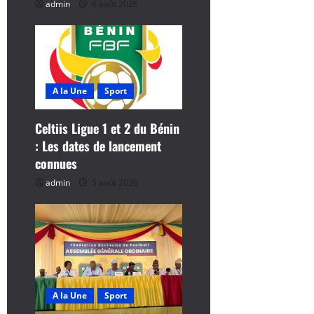
admin
6 août 2026
c
l
e
A la Une
Sport
Celtiis Ligue 1 et 2 du Bénin
: Les dates de lancement
connues
admin
5 août 2026
A la Une
Sport