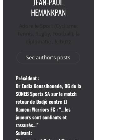
JEAN-PAUL
HEMANKPAN
Adore le Sport (Cyclisme,
Tennis, Rugby, Football); la
diplomatie , le buzz
See author's posts
N
Précédent :
Dr Eudia Koussihouede, DG de la
a
SONEB Sports SA sur le match
retour de Dadjè contre El
v
Kameni Warriors FC : “…les
i
joueurs sont confiants et
rassurés…”
g
Suivant: