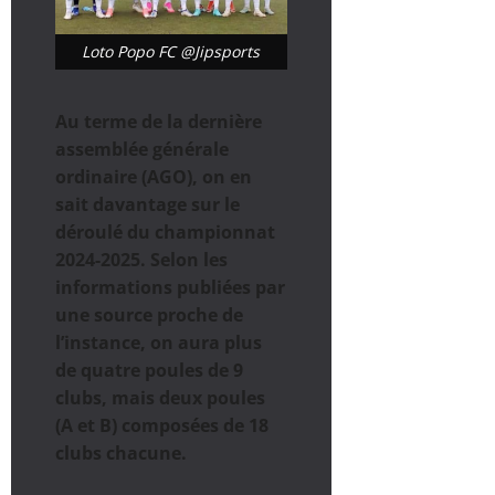
Loto Popo FC @Jipsports
Au terme de la dernière
assemblée générale
ordinaire (AGO), on en
sait davantage sur le
déroulé du championnat
2024-2025. Selon les
informations publiées par
une source proche de
l’instance, on aura plus
de quatre poules de 9
clubs, mais deux poules
(A et B) composées de 18
clubs chacune.