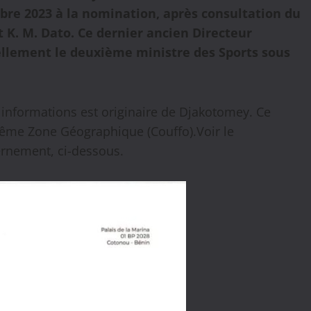
bre 2023 à la nomination, après consultation du
 K. M. Dato. Ce dernier ancien Directeur
iellement le deuxième ministre des Sports sous
 informations est originaire de Djakotomey. Ce
 même Zone Géographique (Couffo).Voir le
rnement, ci-dessous.