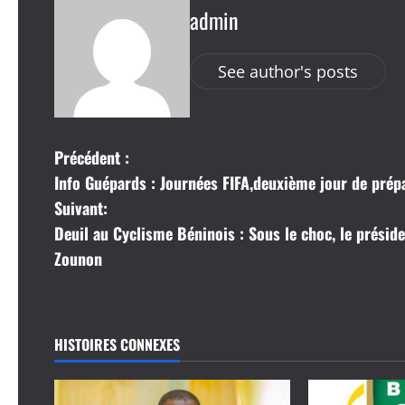
admin
See author's posts
N
Précédent :
Info Guépards : Journées FIFA,deuxième jour de prép
a
Suivant:
v
Deuil au Cyclisme Béninois : Sous le choc, le prési
Zounon
i
g
a
HISTOIRES CONNEXES
t