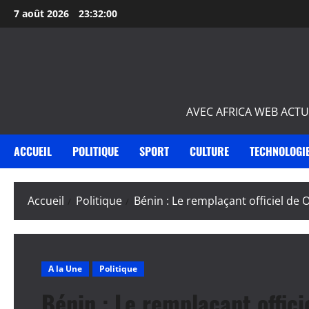
Aller
7 août 2026
23:32:01
au
contenu
AVEC AFRICA WEB ACTU
ACCUEIL
POLITIQUE
SPORT
CULTURE
TECHNOLOGI
Accueil
Politique
Bénin : Le remplaçant officiel d
A la Une
Politique
Bénin : Le remplaçant offi