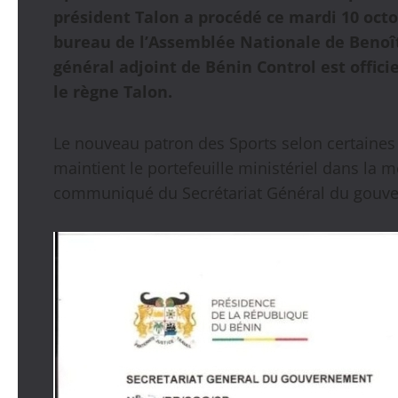
président Talon a procédé ce mardi 10 octo
bureau de l’Assemblée Nationale de Benoît
général adjoint de Bénin Control est offic
le règne Talon.
Le nouveau patron des Sports selon certaines
maintient le portefeuille ministériel dans la
communiqué du Secrétariat Général du gouve