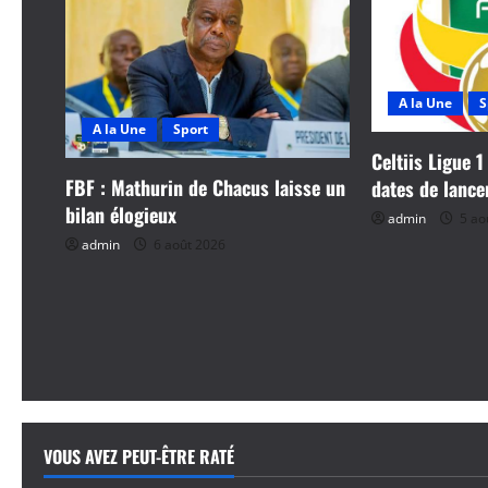
i
o
A la Une
S
n
A la Une
Sport
d
Celtiis Ligue 1
FBF : Mathurin de Chacus laisse un
dates de lanc
’
bilan élogieux
admin
5 ao
a
admin
6 août 2026
r
t
i
c
VOUS AVEZ PEUT-ÊTRE RATÉ
l