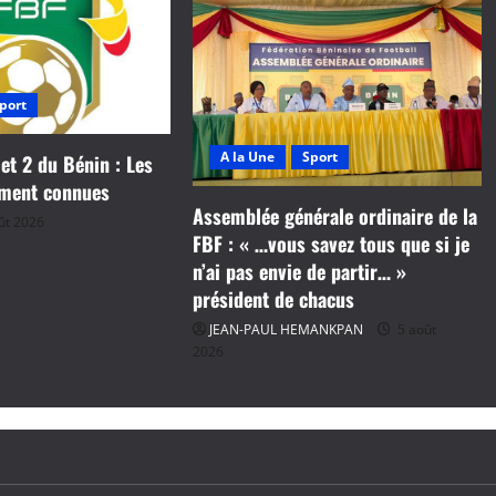
port
A la Une
Sport
 et 2 du Bénin : Les
ement connues
Assemblée générale ordinaire de la
ût 2026
FBF : « …vous savez tous que si je
n’ai pas envie de partir… »
président de chacus
JEAN-PAUL HEMANKPAN
5 août
2026