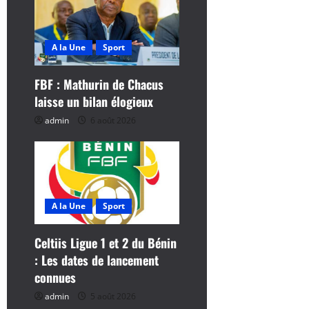
n
d
A la Une
Sport
’
FBF : Mathurin de Chacus
a
laisse un bilan élogieux
r
admin
6 août 2026
t
i
c
A la Une
Sport
l
Celtiis Ligue 1 et 2 du Bénin
: Les dates de lancement
e
connues
admin
5 août 2026