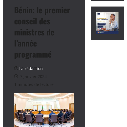
Bénin: le premier
conseil des
ministres de
l’année
programmé
La rédaction
7 janvier 2024
1 minutes de lecture