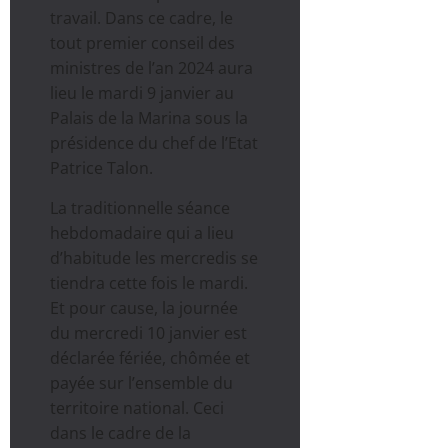
travail. Dans ce cadre, le
tout premier conseil des
ministres de l’an 2024 aura
lieu le mardi 9 janvier au
Palais de la Marina sous la
présidence du chef de l’Etat
Patrice Talon.
La traditionnelle séance
hebdomadaire qui a lieu
d’habitude les mercredis se
tiendra cette fois le mardi.
Et pour cause, la journée
du mercredi 10 janvier est
déclarée fériée, chômée et
payée sur l’ensemble du
territoire national. Ceci
dans le cadre de la