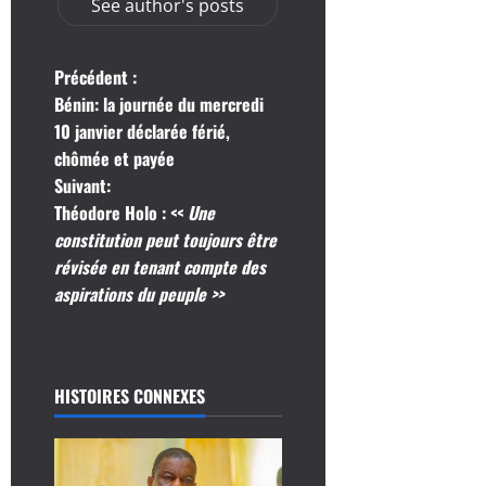
See author's posts
N
Précédent :
Bénin: la journée du mercredi
a
10 janvier déclarée férié,
chômée et payée
v
Suivant:
i
Théodore Holo : <<
Une
constitution peut toujours être
g
révisée en tenant compte des
aspirations du peuple >>
a
t
i
HISTOIRES CONNEXES
o