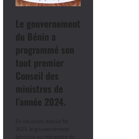
Le gouvernement
du Bénin a
programmé son
tout premier
Conseil des
ministres de
l’année 2024.
En vacances depuis fin
2023, le gouvernement
béninois va reprendre du