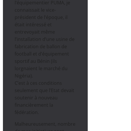
l’équipementier PUMA, je
connaissait le vice-
président de l’époque, il
était intéressé et
entrevoyait même
l’installation d’une usine de
fabrication de ballon de
football et d’équipement
sportif au Bénin (ils
lorgnaient le marché du
Nigéria).
C’est à ces conditions
seulement que l’Etat devait
soutenir à nouveau
financièrement la
fédération.
Malheureusement, nombre