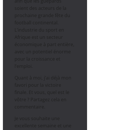
afin que les guépards
soient des acteurs de la
prochaine grande fête du
football continental.
L’industrie du sport en
Afrique est un secteur
économique à part entière,
avec un potentiel énorme
pour la croissance et
l’emploi.
Quant à moi, j’ai déjà mon
favori pour la victoire
finale. Et vous, quel est le
vôtre ? Partagez cela en
commentaire.
Je vous souhaite une
excellente semaine et une