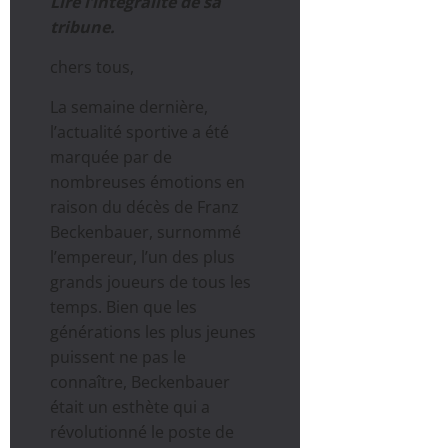
Lire l’intégralité de sa
tribune.
chers tous,
La semaine dernière,
l’actualité sportive a été
marquée par de
nombreuses émotions en
raison du décès de Franz
Beckenbauer, surnommé
l’empereur, l’un des plus
grands joueurs de tous les
temps. Bien que les
générations les plus jeunes
puissent ne pas le
connaître, Beckenbauer
était un esthète qui a
révolutionné le poste de