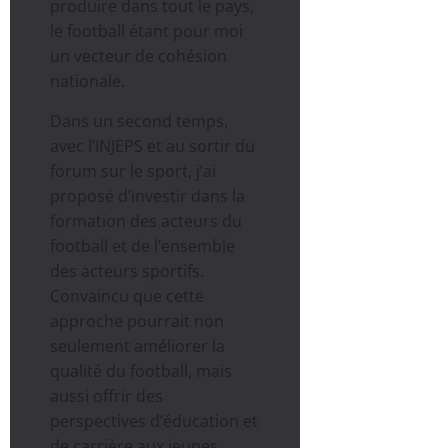
produire dans tout le pays,
le football étant pour moi
un vecteur de cohésion
nationale.
Dans un second temps,
avec l’INJEPS et au sortir du
forum sur le sport, j’ai
proposé d’investir dans la
formation des acteurs du
football et de l’ensemble
des acteurs sportifs.
Convaincu que cette
approche pourrait non
seulement améliorer la
qualité du football, mais
aussi offrir des
perspectives d’éducation et
de carrière aux jeunes,