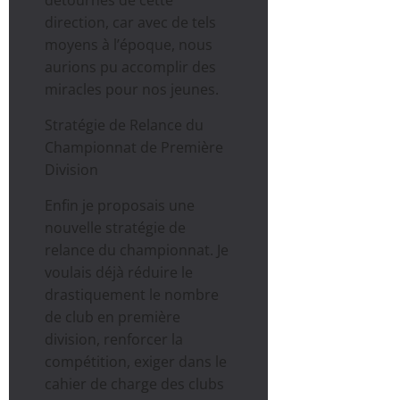
détournés de cette
direction, car avec de tels
moyens à l’époque, nous
aurions pu accomplir des
miracles pour nos jeunes.
Stratégie de Relance du
Championnat de Première
Division
Enfin je proposais une
nouvelle stratégie de
relance du championnat. Je
voulais déjà réduire le
drastiquement le nombre
de club en première
division, renforcer la
compétition, exiger dans le
cahier de charge des clubs