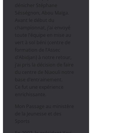
dénicher Stéphane
Sésségnon, Abou Maïga.
Avant le début du
championnat, j’ai envoyé
toute l’équipe en mise au
vert à sol béni (centre de
formation de l’Assec
d’Abidjan) à notre retour,
j’ai pris la décision de faire
du centre de Niaouli notre
base d’entrainement.
Ce fut une expérience
enrichissante.
Mon Passage au ministère
de la Jeunesse et des
Sports