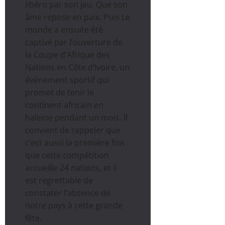
libéro par son jeu. Que son
âme repose en paix. Puis Le
monde a ensuite été
captivé par l’ouverture de
la Coupe d’Afrique des
Nations en Côte d’Ivoire, un
événement sportif qui
promet de tenir le
continent africain en
haleine pendant un mois. Il
convient de rappeler que
c’est aussi la première fois
que cette compétition
accueille 24 nations, et il
est regrettable de
constater l’absence de
notre pays à cette grande
fête.