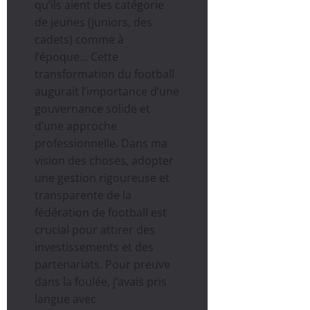
qu’ils aient des catégorie
de jeunes (juniors, des
cadets) comme à
l’époque… Cette
transformation du football
augurait l’importance d’une
gouvernance solide et
d’une approche
professionnelle. Dans ma
vision des choses, adopter
une gestion rigoureuse et
transparente de la
fédération de football est
crucial pour attirer des
investissements et des
partenariats. Pour preuve
dans la foulée, j’avais pris
langue avec