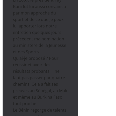
En 2007, le président Yayi
Boni fut lui aussi convaincu
par mon approche du
sport et de ce que je peux
lui apporter lors notre
entretien quelques jours
précédent ma nomination
au ministère de la Jeunesse
et des Sports.
Qu’ai-je proposé ? Pour
réussir et avoir des
résultats probants, il ne
faut pas passer par quatre
chemins. Cela a fait ses
preuves au Sénégal, au Mali
et même au Burkina Faso,
tout proche.
Le Bénin regorge de talents