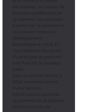
et se trouve à la croisée
des chemins. les centres de
formation proliféraient en
ce moment, nous pouvons
transformer ce potentiel en
un puissant moteur de
développement
économique et social. En
nous inspirant des succès
d’autres pays et pourrons
ainsi franchir un nouveau
palier.
Dans un premier temps, il
fallait un investissement
massif dans les
infrastructures sportives
qui permettrait de disposer
d’infrastructures de