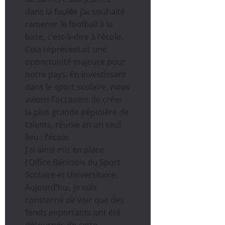
dans la foulée j’ai souhaité
ramener le football à la
base, c’est-à-dire à l’école.
Cela représentait une
opportunité majeure pour
notre pays. En investissant
dans le sport scolaire, nous
avions l’occasion de créer
la plus grande pépinière de
talents, réunie en un seul
lieu : l’école.
J’ai ainsi mis en place
l’Office Béninois du Sport
Scolaire et Universitaire.
Aujourd’hui, je suis
consterné de voir que des
fonds importants ont été