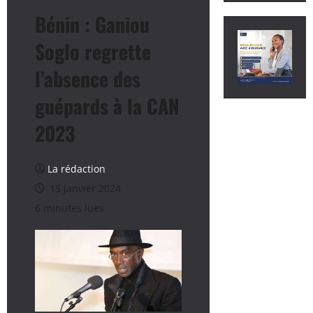
Bénin : Ganiou
Soglo regrette
l’absence des
guépards à la CAN
2023
La rédaction
15 janvier 2024
6 minutes lues