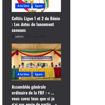
d
A la Une
Sport
’
Celtiis Ligue 1 et 2 du Bénin
a
: Les dates de lancement
connues
r
admin
5 août 2026
t
i
c
l
A la Une
Sport
e
Assemblée générale
ordinaire de la FBF : « …
vous savez tous que si je
n’ai pas envie de partir… »