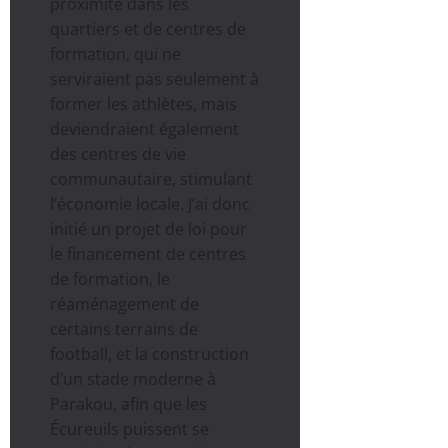
proximité dans les
quartiers et de centres de
formation, qui ne
serviraient pas seulement à
former les athlètes, mais
deviendraient également
des centres de vie
communautaire, stimulant
l’économie locale. J’ai donc
initié un projet de loi pour
le financement de centres
de formation, le
réaménagement de
certains terrains de
football, et la construction
d’un stade moderne à
Parakou, afin que les
Écureuils puissent se