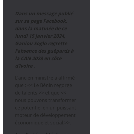
Dans un message publié
sur sa page Facebook,
dans la matinée de ce
lundi 15 janvier 2024,
Ganiou Soglo regrette
l’absence des guépards à
la CAN 2023 en côte
d’ivoire .
L’ancien ministre a affirmé
que : << Le Bénin regorge
de talents >> et que <<
nous pouvons transformer
ce potentiel en un puissant
moteur de développement
économique et social.>>.