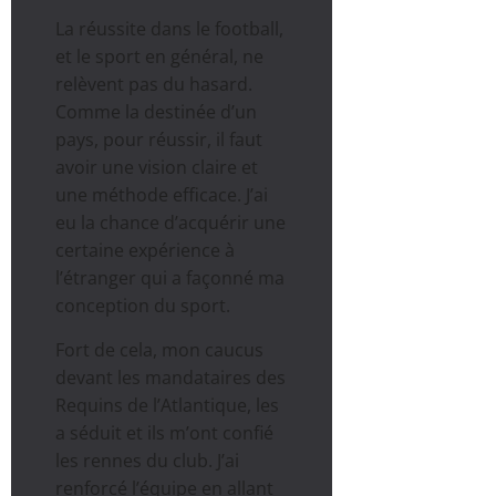
La réussite dans le football,
et le sport en général, ne
relèvent pas du hasard.
Comme la destinée d’un
pays, pour réussir, il faut
avoir une vision claire et
une méthode efficace. J’ai
eu la chance d’acquérir une
certaine expérience à
l’étranger qui a façonné ma
conception du sport.
Fort de cela, mon caucus
devant les mandataires des
Requins de l’Atlantique, les
a séduit et ils m’ont confié
les rennes du club. J’ai
renforcé l’équipe en allant