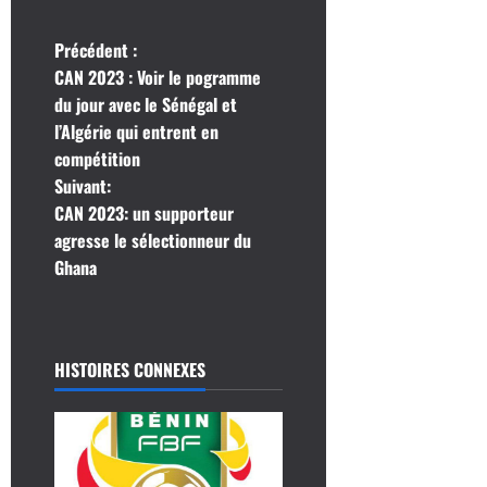
N
Précédent :
CAN 2023 : Voir le pogramme
a
du jour avec le Sénégal et
l’Algérie qui entrent en
v
compétition
i
Suivant:
CAN 2023: un supporteur
g
agresse le sélectionneur du
Ghana
a
t
i
HISTOIRES CONNEXES
o
n