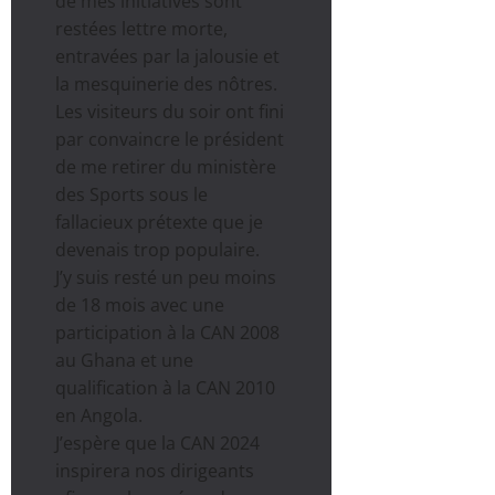
de mes initiatives sont
restées lettre morte,
entravées par la jalousie et
la mesquinerie des nôtres.
Les visiteurs du soir ont fini
par convaincre le président
de me retirer du ministère
des Sports sous le
fallacieux prétexte que je
devenais trop populaire.
J’y suis resté un peu moins
de 18 mois avec une
participation à la CAN 2008
au Ghana et une
qualification à la CAN 2010
en Angola.
J’espère que la CAN 2024
inspirera nos dirigeants