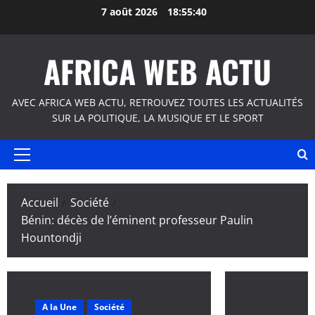
Aller
7 août 2026
18:55:40
au
contenu
AFRICA WEB ACTU
AVEC AFRICA WEB ACTU, RETROUVEZ TOUTES LES ACTUALITÉS
SUR LA POLITIQUE, LA MUSIQUE ET LE SPORT
Menu
principal
Accueil
Société
Bénin: décès de l’éminent professeur Paulin
Hountondji
A la Une
Société