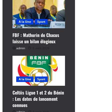
o
n
A la Une
Sport
d
FBF : Mathurin de Chacus
’
laisse un bilan élogieux
a
admin
6 août 2026
r
t
i
A la Une
Sport
c
Celtiis Ligue 1 et 2 du Bénin
: Les dates de lancement
l
connues
admin
5 août 2026