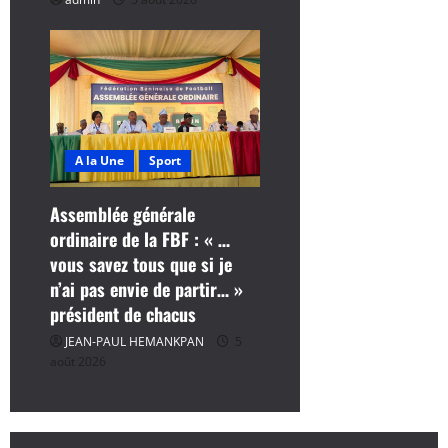
e
A la Une
Sport
Assemblée générale
ordinaire de la FBF : « …
vous savez tous que si je
n’ai pas envie de partir… »
président de chacus
JEAN-PAUL HEMANKPAN
5
août 2026