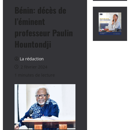
Bénin: décès de
l’éminent
professeur Paulin
Hountondji
La rédaction
2 février 2024
1 minutes de lecture