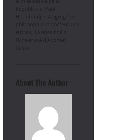
la Présidence de la
République, Paul
Hountondji est agrégé de
philosophie et docteur des
lettres. Il a enseigné à
l’Université d’Abomey
Calavi.
About The Author