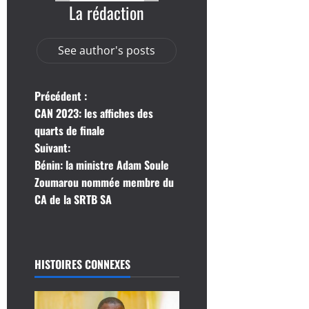
La rédaction
See author's posts
N
Précédent :
CAN 2023: les affiches des
a
quarts de finale
Suivant:
v
Bénin: la ministre Adam Soule
i
Zoumarou nommée membre du
CA de la SRTB SA
g
a
HISTOIRES CONNEXES
t
i