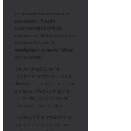
Le monde universitaire
est éploré. Paulin
Hountondji a tiré sa
révérence. Selon plusieurs
médias locaux, le
professeur a rendu l’âme
ce vendredi.
Ce vendredi 2 février,
l’éminent professeur Paulin
Hountondji est passé de vie
à trépas. C’est une figure
universitaire de premier
rang qui s’en est allée.
Plusieurs fois ministres et
ancien chargé de mission à