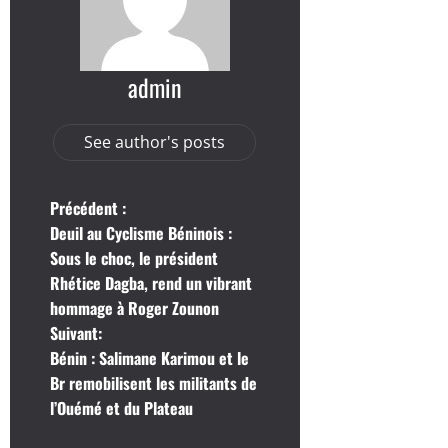
admin
See author's posts
N
Précédent :
Deuil au Cyclisme Béninois :
a
Sous le choc, le président
Rhétice Dagba, rend un vibrant
v
hommage à Roger Zounon
i
Suivant:
Bénin : Salimane Karimou et le
g
Br remobilisent les militants de
l’Ouémé et du Plateau
a