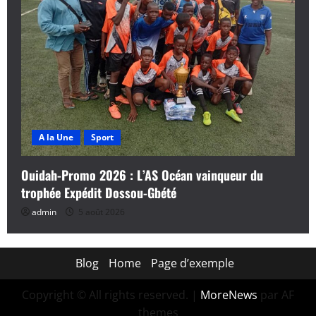
A la Une
Sport
Ouidah-Promo 2026 : L’AS Océan vainqueur du
trophée Expédit Dossou-Gbété
admin
5 août 2026
Blog
Home
Page d’exemple
Copyright © All rights reserved.
|
MoreNews
par AF
themes