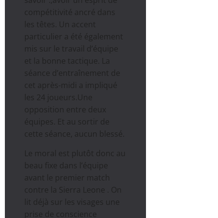
savoir :;avoir un esprit de
compétitivité ancré dans
les têtes. Un accent
particulier a été également
mis sur le travail d’équipe
et la bonne tactique. La
séance d’entraînement de
cet après-midi a impliqué
les 24 joueurs.Une
opposition entre deux
équipes. Et au sortir de
cette séance, aucun blessé.
Le moral est plutôt donc au
beau fixe dans l’équipe
avant le premier match
contre la Sierra Leone . On
lit déjà sur les visages une
prise de conscience