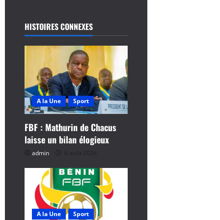
t
i
HISTOIRES CONNEXES
o
n
d
A la Une
Sport
’
FBF : Mathurin de Chacus
a
laisse un bilan élogieux
r
admin
6 août 2026
t
i
c
A la Une
Sport