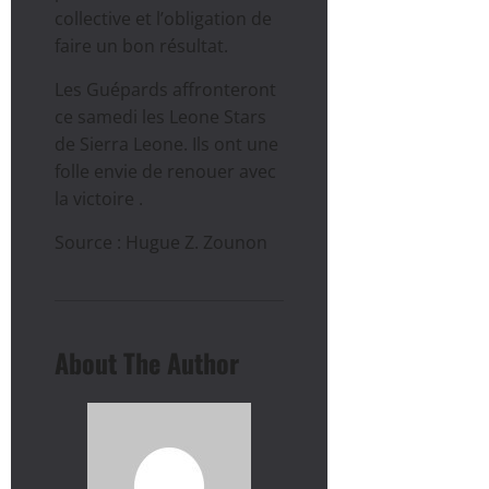
collective et l’obligation de
faire un bon résultat.
Les Guépards affronteront
ce samedi les Leone Stars
de Sierra Leone. Ils ont une
folle envie de renouer avec
la victoire .
Source : Hugue Z. Zounon
About The Author