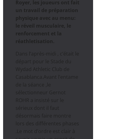
Royer, les joueurs ont fait
un travail de préparation
physique avec au menu:
le réveil musculaire, le
renforcement et la
réathletisation.
Dans l’après-midi , c’était le
départ pour le Stade du
Wydad Athletic Club de
Casablanca.Avant l’entame
de la séance ,le
sélectionneur Gernot
ROHR a insisté sur le
sérieux dont il faut
désormais faire montre
lors des différentes phases
.Le mot d’ordre est clair à