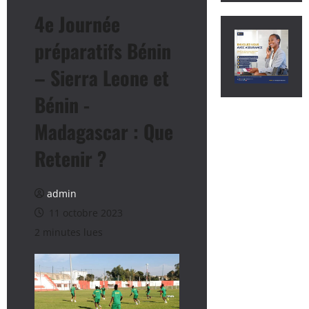
4e Journée
préparatifs Bénin
– Sierra Leone et
Bénin -
Madagascar : Que
Retenir ?
admin
11 octobre 2023
2 minutes lues