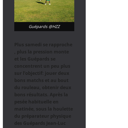
Guépards @HZZ
Plus samedi se rapproche
, plus la pression monte
et les Guépards se
concentrent un peu plus
sur l’objectif: jouer deux
bons matchs et au bout
du rouleau, obtenir deux
bons résultats. Après la
pesée habituelle en
matinée, sous la houlette
du préparateur physique
des Guépards Jean-Luc