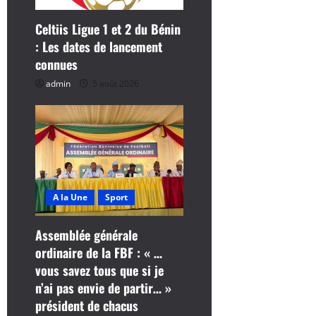
l
Celtiis Ligue 1 et 2 du Bénin
: Les dates de lancement
e
connues
admin
5 août 2026
A la Une
Sport
Assemblée générale
ordinaire de la FBF : « …
vous savez tous que si je
n’ai pas envie de partir… »
président de chacus