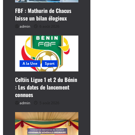
a
FBF : Mathurin de Chacus
r
laisse un bilan élogieux
admin
6 août 2026
t
i
c
A la Une
Sport
l
Celtiis Ligue 1 et 2 du Bénin
e
: Les dates de lancement
connues
admin
5 août 2026