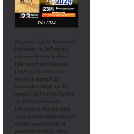
Tifa 2024
Organisé par le Bureau de
l’AS Aéro, le 2e Tournoi
interne de Football de
l’Aéroport de Cotonou
(TIFA) va prendre son
envol ce samedi 23
novembre 2024, sur le
terrain de Foot de l’unité
SLI (A l’intérieur de
l’Aéroport). Dix équipes
vont animer ledit tournoi
contre neuf lors de la
première édition dans