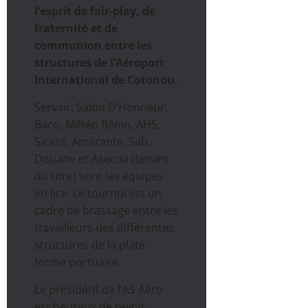
l’esprit de fair-play, de
fraternité et de
communion entre les
structures de l’Aéroport
International de Cotonou.
Servair, Salon D’Honneur,
Baco, Météo Bénin, AHS,
Sicass, Amarante, Sab,
Douane et Asecna (tenant
du titre) sont les équipes
en lice. Le tournoi est un
cadre de brassage entre les
travailleurs des différentes
structures de la plate
forme portuaire.
Le président de l’AS Aéro
est heureux de revoir