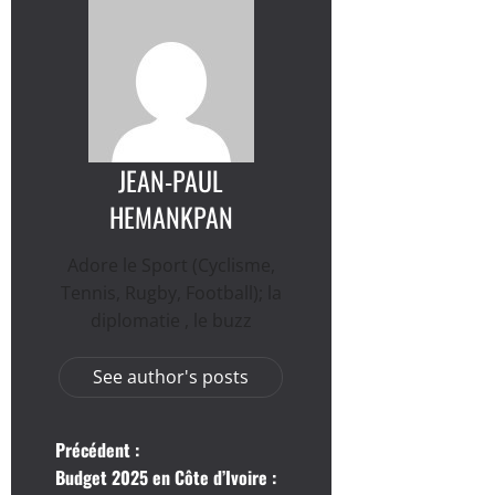
JEAN-PAUL
HEMANKPAN
Adore le Sport (Cyclisme,
Tennis, Rugby, Football); la
diplomatie , le buzz
See author's posts
N
Précédent :
Budget 2025 en Côte d’Ivoire :