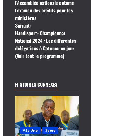
a
l’Assemblée nationale entame
l’examen des crédits pour les
v
ministères
i
Suivant:
Handisport- Championnat
g
National 2024 : Les différentes
délégations à Cotonou ce jour
a
(Voir tout le programme)
t
i
HISTOIRES CONNEXES
o
n
d
’
A la Une
Sport