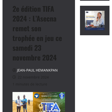
2e édition TIFA
2024 : L’Asecna
remet son
trophée en jeu ce
samedi 23
novembre 2024
JEAN-PAUL HEMANKPAN
22 novembre 2024
1 minutes de lecture