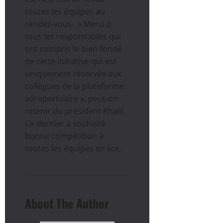
toutes les équipes au
rendez-vous. » Merci à
tous les responsables qui
ont compris le bien-fondé
de cette initiative qui est
uniquement réservée aux
collègues de la plateforme
aéroportuaire », peut-on
retenir du président Khalil.
Ce dernier a souhaité
bonne compétition à
toutes les équipes en lice.
About The Author