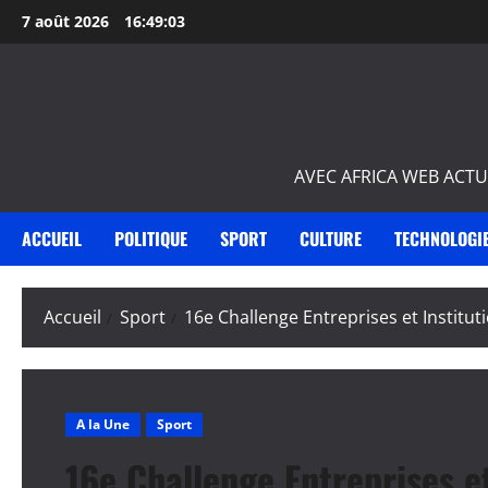
Aller
7 août 2026
16:49:04
au
contenu
AVEC AFRICA WEB ACTU
ACCUEIL
POLITIQUE
SPORT
CULTURE
TECHNOLOGI
Accueil
Sport
16e Challenge Entreprises et Institut
A la Une
Sport
16e Challenge Entreprises et