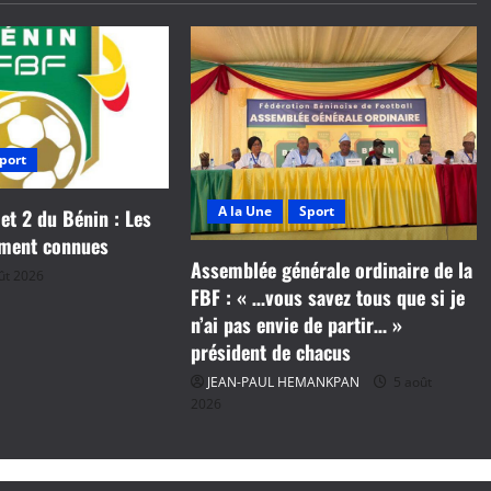
port
A la Une
Sport
 et 2 du Bénin : Les
ement connues
Assemblée générale ordinaire de la
ût 2026
FBF : « …vous savez tous que si je
n’ai pas envie de partir… »
président de chacus
JEAN-PAUL HEMANKPAN
5 août
2026