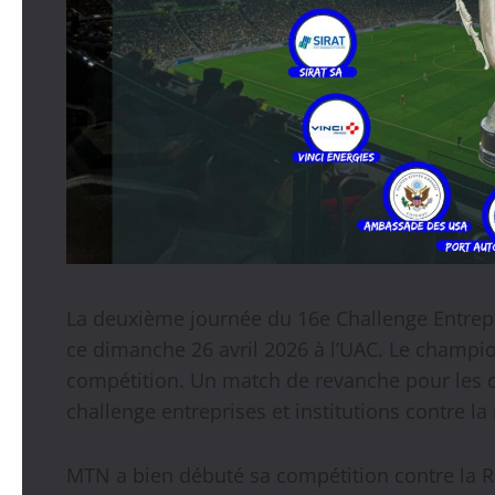
La deuxième journée du 16e Challenge Entrepri
ce dimanche 26 avril 2026 à l’UAC. Le champio
compétition. Un match de revanche pour les cai
challenge entreprises et institutions contre l
MTN a bien débuté sa compétition contre la R