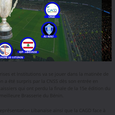
ses et Institutions va se jouer dans la matinée de
n a été surpris par la CNSS dès son entrée en
ssiers qui ont perdu la finale de la 15e édition du
a meilleure Brasserie du Bénin.
eprésentation Libanaise ainsi que la CAGD face à