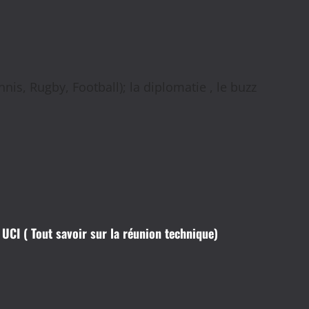
nis, Rugby, Football); la diplomatie , le buzz
CI ( Tout savoir sur la réunion technique)