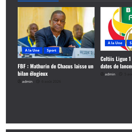
a
t
i
o
A la Une
S
A la Une
Sport
n
Celtiis Ligue 1
d
FBF : Mathurin de Chacus laisse un
dates de lanc
bilan élogieux
admin
5 ao
’
admin
6 août 2026
a
r
t
i