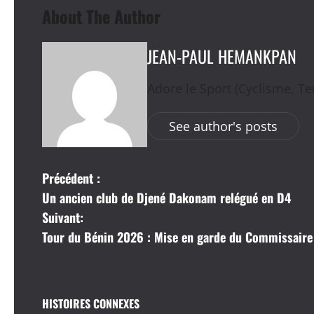
About The Author
JEAN-PAUL HEMANKPAN
Adore le Sport (Cyclisme, Ten
See author's posts
N
Précédent :
Un ancien club de Djené Dakonam relégué en D4
a
Suivant:
v
Tour du Bénin 2026 : Mise en garde du Commissaire U
i
g
HISTOIRES CONNEXES